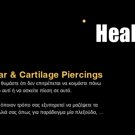
Hea
ar & Cartilage Piercings
θυμάστε ότι δεν επιτρέπεται να κοιμάστε πάνω 
 αυτί ή να ασκείτε πίεση σε αυτό.

όποιον τρόπο σας εξυπηρετεί να μαζέψετε τα 
λιά σας όπως για παράδειγμα μία πλεξούδα, μία 
αλή αλογοουρά ή με ένα κλάμερ που μπορεί να 
οθετηθεί στα μαλλιά, στην κορυφή του αυτιού 
ν από τον ύπνο, και θα σας βοηθήσει να 