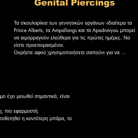
Genital Piercings
δραστηριοτήτων, όπως αθλήματα επαφής.
Τα σκουλαρίκια των γεννητικών οργάνων -ιδιαίτερα τα 
Prince Alberts, τα Ampallangs και τα Apadravyas- μπορεί 
να αιμορραγούν ελεύθερα για τις πρώτες ημέρες. Να 
είστε προετοιμασμένοι.

Ουρήστε αφού χρησιμοποιήσετε σαπούνι για να 
καθαρίσετε οποιοδήποτε piercing που βρίσκεται κοντά 
στην ουρήθρα.

Πλύνετε τα χέρια σας πριν αγγίξετε πάνω (ή κοντά) σε 
ένα piercing που επουλώνεται.

Στις περισσότερες περιπτώσεις μπορείτε να εμπλακείτε 
 έχει μειωθεί σημαντικά, είναι 
σε σεξουαλική δραστηριότητα μόλις νιώσετε έτοιμοι, 
αλλά η διατήρηση της υγιεινής και η αποφυγή 
η, πιο εφαρμοστή.

τραυματισμών είναι ζωτικής σημασίας- όλες οι 
ποθετηθεί η κοντύτερη μπάρα, το 
σεξουαλικές δραστηριότητες πρέπει να είναι ήπιες κατά 
τη διάρκεια της περιόδου επούλωσης.

Χρησιμοποιήστε εμπόδια όπως προφυλακτικά, 