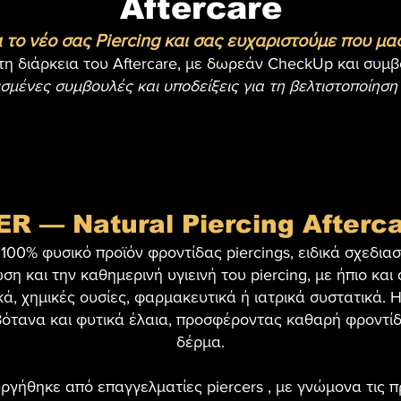
Aftercare
 το νέο σας Piercing και σας ευχαριστούμε
π
ου μα
τη διάρκεια του Aftercare, με δωρεάν CheckUp και συμβ
σμένες συμβουλές και υποδείξεις για τη βελτιστοποίηση
 — Natural Piercing Afterca
00% φυσικό προϊόν φροντίδας piercings, ειδικά σχεδιασ
η και την καθημερινή υγιεινή του piercing, με ήπιο και
κά, χημικές ουσίες, φαρμακευτικά ή ιατρικά συστατικά. 
βότανα και φυτικά έλαια, προσφέροντας καθαρή φροντίδ
δέρμα.
γήθηκε από επαγγελματίες piercers , με γνώμονα τις π