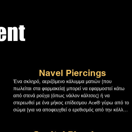
ent
Navel Piercings
Ένα σκληρό, αεριζόμενο κάλυμμα ματιών (που 
πωλείται στα φαρμακεία) μπορεί να εφαρμοστεί κάτω 
από στενά ρούχα (όπως νάιλον κάλτσες) ή να 
στερεωθεί με ένα μήκος επίδεσμου Ace® γύρω από το 
σώμα (για να αποφευχθεί ο ερεθισμός από την κόλλα).

Αυτό μπορεί να προστατεύσει την περιοχή από 
περιοριστικά ρούχα, υπερβολικό ερεθισμό και 
κρούσεις κατά τη διάρκεια σωματικών 