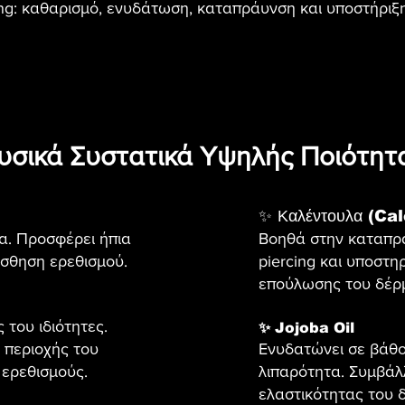
ng: καθαρισμό, ενυδάτωση, καταπράυνση και υποστήριξ
υσικά Συστατικά Υψηλής Ποιότητ
✨ Καλέντουλα (Ca
μα. Προσφέρει ήπια
Βοηθά στην καταπρά
ίσθηση ερεθισμού.
piercing και υποστηρ
επούλωσης του δέρ
 του ιδιότητες.
✨ Jojoba Oil
ς περιοχής του
Ενυδατώνει σε βάθο
 ερεθισμούς.
λιπαρότητα. Συμβάλ
ελαστικότητας του 