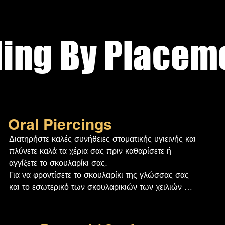
ling By Placem
Oral Piercings
Διατηρήστε καλές συνήθειες στοματικής υγιεινής και 
πλύνετε καλά τα χέρια σας πριν καθαρίσετε ή 
αγγίξετε το σκουλαρίκι σας.

Για να φροντίσετε το σκουλαρίκι της γλώσσας σας 
και το εσωτερικό των σκουλαρικιών των χειλιών 
σας, χρησιμοποιήστε ένα στοματικό διάλυμα χωρίς 
αλκοόλη και υπεροξείδιο του υδρογόνου της 
επιλογής σας μετά τα γεύματα, ή τουλάχιστον 